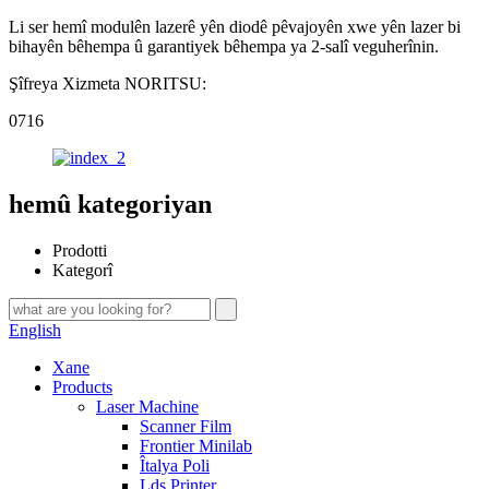
Li ser hemî modulên lazerê yên diodê pêvajoyên xwe yên lazer bi
bihayên bêhempa û garantiyek bêhempa ya 2-salî veguherînin.
Şîfreya Xizmeta NORITSU:
0716
hemû kategoriyan
Prodotti
Kategorî
English
Xane
Products
Laser Machine
Scanner Film
Frontier Minilab
Îtalya Poli
Lds Printer