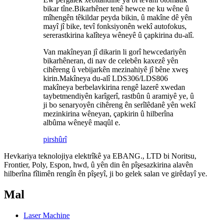
bikar tîne.Bikarhêner tenê hewce ne ku wêne û
mîhengên têkildar peyda bikin, û makîne dê yên
mayî jî bike, tevî fonksiyonên wekî autofokus,
sererastkirina kalîteya wêneyê û çapkirina du-alî.
Van makîneyan jî dikarin li gorî hewcedariyên
bikarhêneran, di nav de celebên kaxezê yên
cihêreng û vebijarkên mezinahiyê jî bêne xweş
kirin.Makîneya du-alî LDS306/LDS806
makîneya berbelavkirina rengê lazerê xwedan
taybetmendiyên karîgerî, rastbûn û aramiyê ye, û
ji bo senaryoyên cihêreng ên serîlêdanê yên wekî
mezinkirina wêneyan, çapkirin û hilberîna
albûma wêneyê maqûl e.
pirs
hûrî
Hevkariya teknolojiya elektrîkê ya EBANG., LTD bi Noritsu,
Frontier, Poly, Espon, hwd, û yên din ên pîşesazkirina alavên
hilberîna fîlimên rengîn ên pîşeyî, ji bo gelek salan ve girêdayî ye.
Mal
Laser Machine