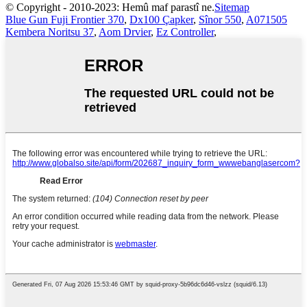
© Copyright - 2010-2023: Hemû maf parastî ne.
Sitemap
Blue Gun Fuji Frontier 370
,
Dx100 Çapker
,
Sînor 550
,
A071505
Kembera Noritsu 37
,
Aom Drvier
,
Ez Controller
,