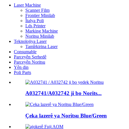
Laser Machine
Scanner Film
Frontier Minilab
Îtalya Poli
Lds Printer
Marking Machine
Noritsu Minilab
Teknolojiya Laser
Tamîrkirina Laser
Consumable
Parçeyên Serhedê
Parçeyên Noritsu
Yên din
Poli Parts
A032741/A032742 ji bo Norits...
Çeka lazerê ya Noritsu Blue/Green