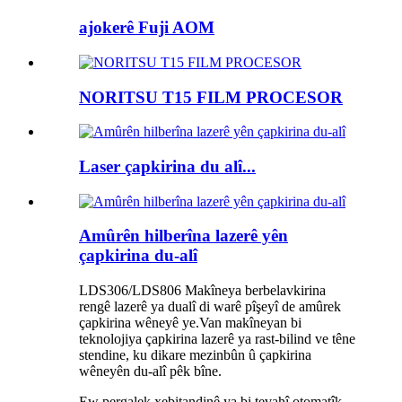
ajokerê Fuji AOM
NORITSU T15 FILM PROCESOR
Laser çapkirina du alî...
Amûrên hilberîna lazerê yên
çapkirina du-alî
LDS306/LDS806 Makîneya berbelavkirina
rengê lazerê ya dualî di warê pîşeyî de amûrek
çapkirina wêneyê ye.Van makîneyan bi
teknolojiya çapkirina lazerê ya rast-bilind ve têne
stendine, ku dikare mezinbûn û çapkirina
wêneyên du-alî pêk bîne.
Ew pergalek xebitandinê ya bi tevahî otomatîk