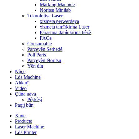
Marking Machine
Noritsu Minilab
Teknolojiya Laser
xizmeta perwerdeya
xizmeta tamîrkirina Laser
Parastina dabînkirina hêzê
FAQs
Consumable
Parçeyên Serhedê
Poli Parts
Parçeyên Noritsu
Yên din
Nûçe
Lds Machine
Alîkarî
Video
Çûna nava
Pêşkêşî
Paqij bûn
Xane
Products
Laser Machine
Lds Printer