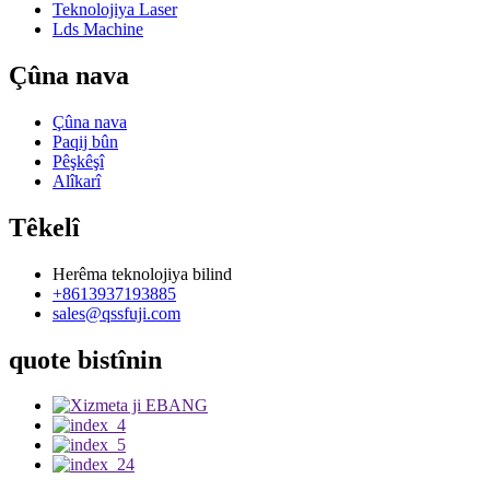
Teknolojiya Laser
Lds Machine
Çûna nava
Çûna nava
Paqij bûn
Pêşkêşî
Alîkarî
Têkelî
Herêma teknolojiya bilind
+8613937193885
sales@qssfuji.com
quote bistînin