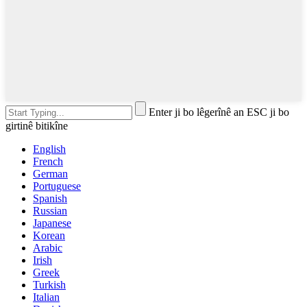
Enter ji bo lêgerînê an ESC ji bo
girtinê bitikîne
English
French
German
Portuguese
Spanish
Russian
Japanese
Korean
Arabic
Irish
Greek
Turkish
Italian